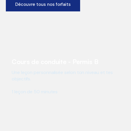
Découvre tous nos forfaits
Cours de conduite - Permis B
Une leçon personnalisée selon ton niveau et tes
objectifs.
1 leçon de 50 minutes
CHF 90